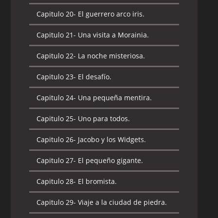
Capitulo 20-
El guerrero arco iris.
Capitulo 21-
El primo real.
Capitulo 21-
Una visita a Morainia.
Capitulo 22-
La canción de Celice.
Capitulo 22-
La noche misteriosa.
Capitulo 23-
El regreso del tío Orko.
Capitulo 23-
El desafío.
Capitulo 24-
El mago de la montaña
rocal.
Capitulo 24-
Una pequeña mentira.
Capitulo 25-
Semilla diabólica.
Capitulo 25-
Uno para todos.
Capitulo 26-
Aventura en las tierras
Capitulo 26-
Jacobo y los Widgets.
oscuras.
Capitulo 27-
El pequeño gigante.
Capitulo 27-
El tío favorito de Orko.
Capitulo 28-
El bromista.
Capitulo 28-
La decepción.
Capitulo 29-
Viaje a la ciudad de piedra.
Capitulo 29-
El príncipe Adam y punto.