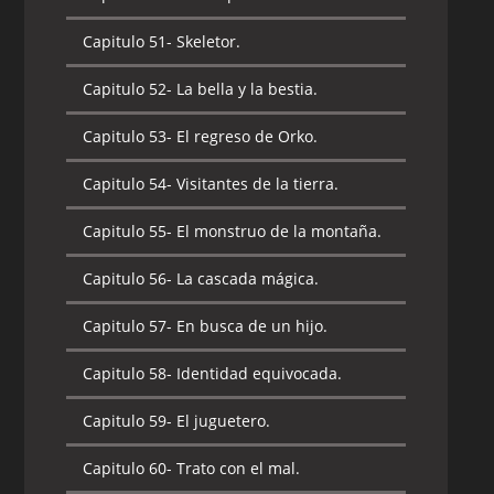
Capitulo 50-
El templo del sol.
Capitulo 51-
Skeletor.
Capitulo 51-
La ciudad bajo el mar.
Capitulo 52-
La bella y la bestia.
Capitulo 52-
El juicio de Tela.
Capitulo 53-
El regreso de Orko.
Capitulo 53-
El regreso de Dree Elle.
Capitulo 54-
Visitantes de la tierra.
Capitulo 54-
Plan de juego.
Capitulo 55-
El monstruo de la montaña.
Capitulo 55-
El regreso del espectador.
Capitulo 56-
La cascada mágica.
Capitulo 56-
La búsqueda de la espada.
Capitulo 57-
En busca de un hijo.
Capitulo 57-
El castillo de los héroes.
Capitulo 58-
Identidad equivocada.
Capitulo 58-
El verdadero Duque.
Capitulo 59-
El juguetero.
Capitulo 59-
La bruja y la guerrera.
Capitulo 60-
Trato con el mal.