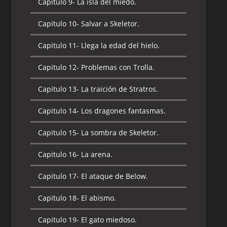
Capitulo 9-
La isla del miedo.
Capitulo 10-
Un amigo en aprietos.
Capitulo 10-
Salvar a Skeletor.
Capitulo 11-
Las máscaras de poder.
Capitulo 11-
Llega la edad del hielo.
Capitulo 12-
El complot de Evil-Lyn.
Capitulo 12-
Problemas con Trolla.
Capitulo 13-
De tal padre tal hija.
Capitulo 13-
La traición de Stratros.
Capitulo 14-
El despertar del coloso.
Capitulo 14-
Los dragones fantasmas.
Capitulo 15-
Una diversión bestial.
Capitulo 15-
La sombra de Skeletor.
Capitulo 16-
El reinado del monstruo.
Capitulo 16-
La arena.
Capitulo 17-
Daimar, el demonio.
Capitulo 17-
El ataque de Below.
Capitulo 18-
Las criaturas del pantano.
Capitulo 18-
El abismo.
Capitulo 19-
Buscando a He-man.
Capitulo 19-
El gato miedoso.
Capitulo 20-
El alba del dragón.