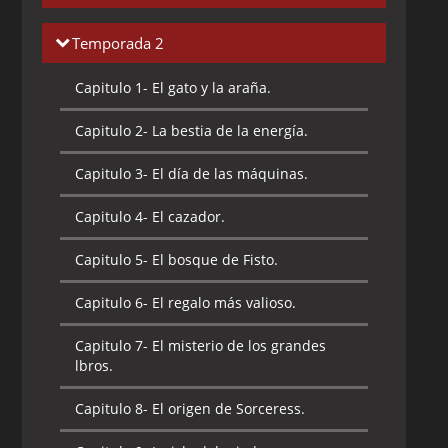
Capitulo 1-
El rayo desaparecedor de
Temporada 2
diamante.
Capitulo 1-
El gato y la araña.
Capitulo 2-
El cometa cósmico.
Capitulo 2-
La bestia de la energía.
Capitulo 3-
El gran símbolo de las
formas.
Capitulo 3-
El día de las máquinas.
Capitulo 4-
Un acto de desaparición.
Capitulo 4-
El cazador.
Capitulo 5-
El demonio de Phantos.
Capitulo 5-
El bosque de Fisto.
Capitulo 6-
La búsqueda de Teela.
Capitulo 6-
El regalo más valioso.
Capitulo 7-
Los másters del universo.
Capitulo 7-
El misterio de los grandes
lbros.
Capitulo 8-
El corredor del tiempo.
Capitulo 8-
El origen de Sorceress.
Capitulo 9-
La invasión de los dragones.