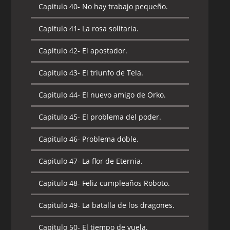
Capitulo 40-
No hay trabajo pequeño.
Capitulo 40-
La casa de Shokoti [I Parte].
Capitulo 41-
La rosa solitaria.
Capitulo 41-
La casa de Shokoti [II Parte].
Capitulo 42-
El apostador.
Capitulo 42-
El doble filo de la espada.
Capitulo 43-
El triunfo de Tela.
Capitulo 43-
El misterio de Man-E-Faces.
Capitulo 44-
El nuevo amigo de Orko.
Capitulo 44-
La región del hielo.
Capitulo 45-
El problema del poder.
Capitulo 45-
Orko pierde su magia.
Capitulo 46-
Problema doble.
Capitulo 46-
La oscuridad eterna.
Capitulo 47-
La flor de Eternia.
Capitulo 47-
Los guardianes de las
ruinas de los ancestros.
Capitulo 48-
Feliz cumpleaños Roboto.
Capitulo 48-
El regreso del mal.
Capitulo 49-
La batalla de los dragones.
Capitulo 49-
El regreso del Gryphon.
Capitulo 50-
El tiempo de vuela.