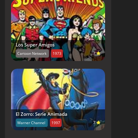
Los Super Amigos
7
Cartoon Network
1973
El Zorro: Serie Animada
7
Warner Channel
1997