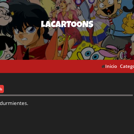
LACARTOONS
Inicio
Catego
ds
 durmientes.