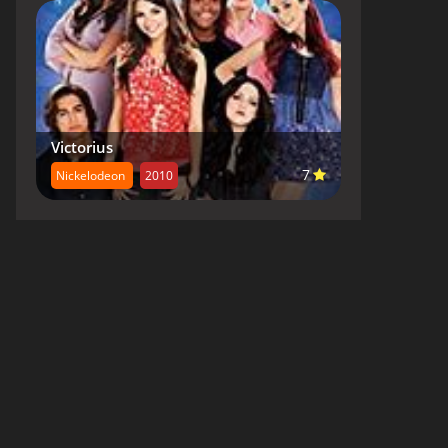
Victorius
7
Nickelodeon
2010