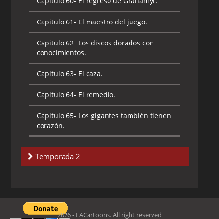
Capitulo 60-
El regreso de Granamyr.
Capitulo 61-
El maestro del juego.
Capitulo 62-
Los discos dorados con
conocimientos.
Capitulo 63-
El caza.
Capitulo 64-
El remedio.
Capitulo 65-
Los gigantes también tienen
corazón.
Temporada 2
Capitulo 1-
El gato y la araña.
Capitulo 2-
La bestia de la energía.
2026 - LACartoons. All right reserved