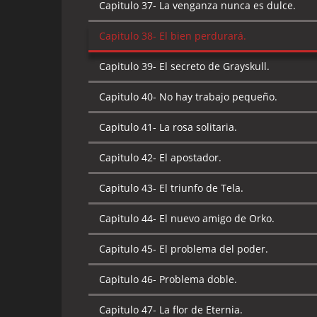
Capitulo 37-
La venganza nunca es dulce.
Capitulo 39-
Problema en Arcadia.
Capitulo 38-
El bien perdurará.
Capitulo 40-
La casa de Shokoti [I Parte].
Capitulo 39-
El secreto de Grayskull.
Capitulo 41-
La casa de Shokoti [II Parte].
Capitulo 40-
No hay trabajo pequeño.
Capitulo 42-
El doble filo de la espada.
Capitulo 41-
La rosa solitaria.
Capitulo 43-
El misterio de Man-E-Faces.
Capitulo 42-
El apostador.
Capitulo 44-
La región del hielo.
Capitulo 43-
El triunfo de Tela.
Capitulo 45-
Orko pierde su magia.
Capitulo 44-
El nuevo amigo de Orko.
Capitulo 46-
La oscuridad eterna.
Capitulo 45-
El problema del poder.
Capitulo 47-
Los guardianes de las ruinas de l
Capitulo 46-
Problema doble.
Capitulo 48-
El regreso del mal.
Capitulo 47-
La flor de Eternia.