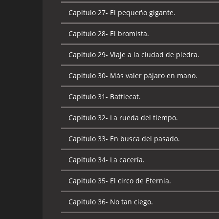
Capitulo 28-
La decepción.
Capitulo 27-
El pequeño gigante.
Capitulo 29-
El príncipe Adam y punto.
Capitulo 28-
El bromista.
Capitulo 30-
Una historia de dos ciudades.
Capitulo 29-
Viaje a la ciudad de piedra.
Capitulo 31-
Grayskull es invadido.
Capitulo 30-
Más valer pájaro en mano.
Capitulo 32-
La búsqueda.
Capitulo 31-
Battlecat.
Capitulo 33-
El niño de las estrellas.
Capitulo 32-
La rueda del tiempo.
Capitulo 34-
El regalo del Dragón.
Capitulo 33-
En busca del pasado.
Capitulo 35-
Despiertan los durmientes.
Capitulo 34-
La cacería.
Capitulo 36-
La búsqueda.
Capitulo 35-
El circo de Eternia.
Capitulo 37-
No es culpa mía.
Capitulo 36-
No tan ciego.
Capitulo 38-
El valle del poder.