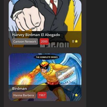
Harvey Birdman El Abogado
8
Cartoon Network
2000
Birdman
7
Hanna Barbera
1967