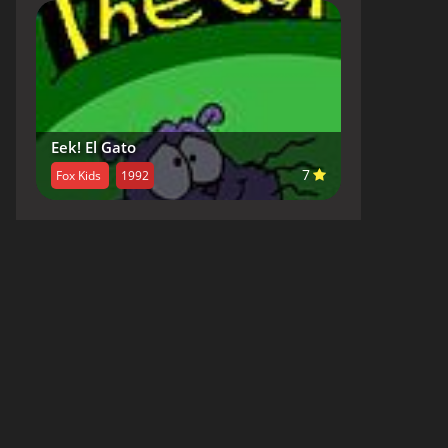
Eek! El Gato
7
Fox Kids
1992