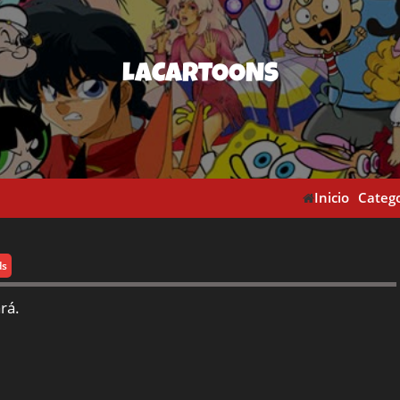
LACARTOONS
Inicio
Catego
ds
rá.