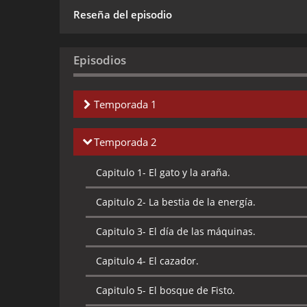
Reseña del episodio
Episodios
Temporada 1
Capitulo 1-
El rayo desaparecedor de diamant
Temporada 2
Capitulo 2-
El cometa cósmico.
Capitulo 1-
El gato y la araña.
Capitulo 3-
El gran símbolo de las formas.
Capitulo 2-
La bestia de la energía.
Capitulo 4-
Un acto de desaparición.
Capitulo 3-
El día de las máquinas.
Capitulo 5-
El demonio de Phantos.
Capitulo 4-
El cazador.
Capitulo 6-
La búsqueda de Teela.
Capitulo 5-
El bosque de Fisto.