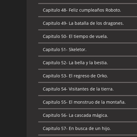
Capitulo 49-
El regreso del Gryphon.
Capitulo 48-
Feliz cumpleaños Roboto.
Capitulo 50-
El templo del sol.
Capitulo 49-
La batalla de los dragones.
Capitulo 51-
La ciudad bajo el mar.
Capitulo 50-
El tiempo de vuela.
Capitulo 52-
El juicio de Tela.
Capitulo 51-
Skeletor.
Capitulo 53-
El regreso de Dree Elle.
Capitulo 52-
La bella y la bestia.
Capitulo 54-
Plan de juego.
Capitulo 53-
El regreso de Orko.
Capitulo 55-
El regreso del espectador.
Capitulo 54-
Visitantes de la tierra.
Capitulo 56-
La búsqueda de la espada.
Capitulo 55-
El monstruo de la montaña.
Capitulo 57-
El castillo de los héroes.
Capitulo 56-
La cascada mágica.
Capitulo 58-
El verdadero Duque.
Capitulo 57-
En busca de un hijo.