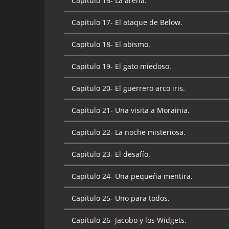
Capitulo 16-
La arena.
Capitulo 18-
Las criaturas del pantano.
Capitulo 17-
El ataque de Below.
Capitulo 19-
Buscando a He-man.
Capitulo 18-
El abismo.
Capitulo 20-
El alba del dragón.
Capitulo 19-
El gato miedoso.
Capitulo 21-
El primo real.
Capitulo 20-
El guerrero arco iris.
Capitulo 22-
La canción de Celice.
Capitulo 21-
Una visita a Morainia.
Capitulo 23-
El regreso del tío Orko.
Capitulo 22-
La noche misteriosa.
Capitulo 24-
El mago de la montaña rocal.
Capitulo 23-
El desafío.
Capitulo 25-
Semilla diabólica.
Capitulo 24-
Una pequeña mentira.
Capitulo 26-
Aventura en las tierras oscuras.
Capitulo 25-
Uno para todos.
Capitulo 27-
El tío favorito de Orko.
Capitulo 26-
Jacobo y los Widgets.