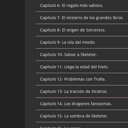
Capitulo 7-
Los másters del universo.
Capitulo 6-
El regalo más valioso.
Capitulo 8-
El corredor del tiempo.
Capitulo 7-
El misterio de los grandes lbros.
Capitulo 9-
La invasión de los dragones.
Capitulo 8-
El origen de Sorceress.
Capitulo 10-
Un amigo en aprietos.
Capitulo 9-
La isla del miedo.
Capitulo 11-
Las máscaras de poder.
Capitulo 10-
Salvar a Skeletor.
Capitulo 12-
El complot de Evil-Lyn.
Capitulo 11-
Llega la edad del hielo.
Capitulo 13-
De tal padre tal hija.
Capitulo 12-
Problemas con Trolla.
Capitulo 14-
El despertar del coloso.
Capitulo 13-
La traición de Stratros.
Capitulo 15-
Una diversión bestial.
Capitulo 14-
Los dragones fantasmas.
Capitulo 16-
El reinado del monstruo.
Capitulo 15-
La sombra de Skeletor.
Capitulo 17-
Daimar, el demonio.