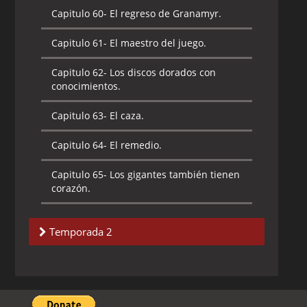
Capitulo 60-
El regreso de Granamyr.
Capitulo 61-
El maestro del juego.
Capitulo 62-
Los discos dorados con
conocimientos.
Capitulo 63-
El caza.
Capitulo 64-
El remedio.
Capitulo 65-
Los gigantes también tienen
corazón.
Temporada 2
Capitulo 1-
El gato y la araña.
Capitulo 2-
La bestia de la energía.