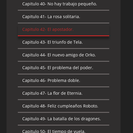
Capitulo 40-
No hay trabajo pequeño.
Capitulo 40-
La casa de Shokoti [I Parte].
Capitulo 41-
La rosa solitaria.
Capitulo 41-
La casa de Shokoti [II Parte].
Capitulo 42-
El apostador.
Capitulo 42-
El doble filo de la espada.
Capitulo 43-
El triunfo de Tela.
Capitulo 43-
El misterio de Man-E-Faces.
Capitulo 44-
El nuevo amigo de Orko.
Capitulo 44-
La región del hielo.
Capitulo 45-
El problema del poder.
Capitulo 45-
Orko pierde su magia.
Capitulo 46-
Problema doble.
Capitulo 46-
La oscuridad eterna.
Capitulo 47-
La flor de Eternia.
Capitulo 47-
Los guardianes de las
ruinas de los ancestros.
Capitulo 48-
Feliz cumpleaños Roboto.
Capitulo 48-
El regreso del mal.
Capitulo 49-
La batalla de los dragones.
Capitulo 49-
El regreso del Gryphon.
Capitulo 50-
El tiempo de vuela.