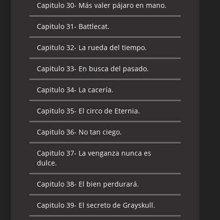
Capitulo 30-
Más valer pájaro en mano.
Capitulo 30-
Una historia de dos
ciudades.
Capitulo 31-
Battlecat.
Capitulo 31-
Grayskull es invadido.
Capitulo 32-
La rueda del tiempo.
Capitulo 32-
La búsqueda.
Capitulo 33-
En busca del pasado.
Capitulo 33-
El niño de las estrellas.
Capitulo 34-
La cacería.
Capitulo 34-
El regalo del Dragón.
Capitulo 35-
El circo de Eternia.
Capitulo 35-
Despiertan los durmientes.
Capitulo 36-
No tan ciego.
Capitulo 36-
La búsqueda.
Capitulo 37-
La venganza nunca es
dulce.
Capitulo 37-
No es culpa mía.
Capitulo 38-
El bien perdurará.
Capitulo 38-
El valle del poder.
Capitulo 39-
El secreto de Grayskull.
Capitulo 39-
Problema en Arcadia.