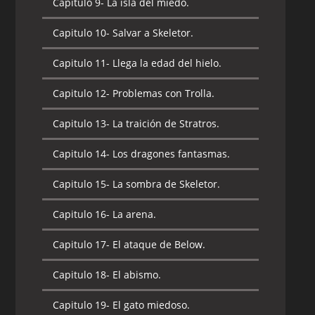
Capitulo 9-
La isla del miedo.
Capitulo 10-
Un amigo en aprietos.
Capitulo 10-
Salvar a Skeletor.
Capitulo 11-
Las máscaras de poder.
Capitulo 11-
Llega la edad del hielo.
Capitulo 12-
El complot de Evil-Lyn.
Capitulo 12-
Problemas con Trolla.
Capitulo 13-
De tal padre tal hija.
Capitulo 13-
La traición de Stratros.
Capitulo 14-
El despertar del coloso.
Capitulo 14-
Los dragones fantasmas.
Capitulo 15-
Una diversión bestial.
Capitulo 15-
La sombra de Skeletor.
Capitulo 16-
El reinado del monstruo.
Capitulo 16-
La arena.
Capitulo 17-
Daimar, el demonio.
Capitulo 17-
El ataque de Below.
Capitulo 18-
Las criaturas del pantano.
Capitulo 18-
El abismo.
Capitulo 19-
Buscando a He-man.
Capitulo 19-
El gato miedoso.
Capitulo 20-
El alba del dragón.