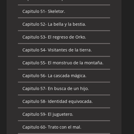
Capitulo 50-
El templo del sol.
Capitulo 51-
Skeletor.
Capitulo 51-
La ciudad bajo el mar.
Capitulo 52-
La bella y la bestia.
Capitulo 52-
El juicio de Tela.
Capitulo 53-
El regreso de Orko.
Capitulo 53-
El regreso de Dree Elle.
Capitulo 54-
Visitantes de la tierra.
Capitulo 54-
Plan de juego.
Capitulo 55-
El monstruo de la montaña.
Capitulo 55-
El regreso del espectador.
Capitulo 56-
La cascada mágica.
Capitulo 56-
La búsqueda de la espada.
Capitulo 57-
En busca de un hijo.
Capitulo 57-
El castillo de los héroes.
Capitulo 58-
Identidad equivocada.
Capitulo 58-
El verdadero Duque.
Capitulo 59-
El juguetero.
Capitulo 59-
La bruja y la guerrera.
Capitulo 60-
Trato con el mal.