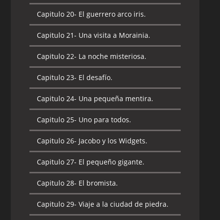
Capitulo 20-
El guerrero arco iris.
Capitulo 21-
El primo real.
Capitulo 21-
Una visita a Morainia.
Capitulo 22-
La canción de Celice.
Capitulo 22-
La noche misteriosa.
Capitulo 23-
El regreso del tío Orko.
Capitulo 23-
El desafío.
Capitulo 24-
El mago de la montaña
rocal.
Capitulo 24-
Una pequeña mentira.
Capitulo 25-
Semilla diabólica.
Capitulo 25-
Uno para todos.
Capitulo 26-
Aventura en las tierras
Capitulo 26-
Jacobo y los Widgets.
oscuras.
Capitulo 27-
El pequeño gigante.
Capitulo 27-
El tío favorito de Orko.
Capitulo 28-
El bromista.
Capitulo 28-
La decepción.
Capitulo 29-
Viaje a la ciudad de piedra.
Capitulo 29-
El príncipe Adam y punto.