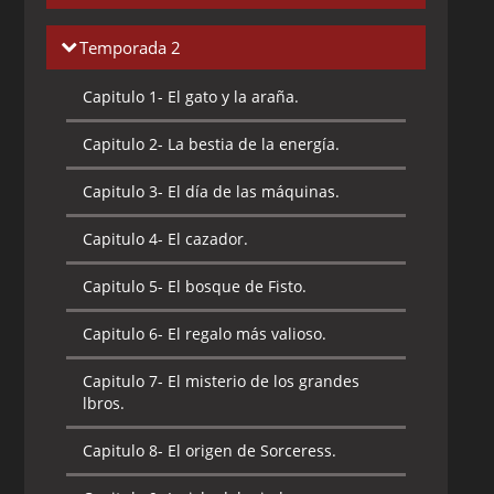
Capitulo 1-
El rayo desaparecedor de
Temporada 2
diamante.
Capitulo 1-
El gato y la araña.
Capitulo 2-
El cometa cósmico.
Capitulo 2-
La bestia de la energía.
Capitulo 3-
El gran símbolo de las
formas.
Capitulo 3-
El día de las máquinas.
Capitulo 4-
Un acto de desaparición.
Capitulo 4-
El cazador.
Capitulo 5-
El demonio de Phantos.
Capitulo 5-
El bosque de Fisto.
Capitulo 6-
La búsqueda de Teela.
Capitulo 6-
El regalo más valioso.
Capitulo 7-
Los másters del universo.
Capitulo 7-
El misterio de los grandes
lbros.
Capitulo 8-
El corredor del tiempo.
Capitulo 8-
El origen de Sorceress.
Capitulo 9-
La invasión de los dragones.