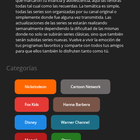
que marcaron tú infancia y adolescencia, aquí las tendrás
todas tal cual como las recuerdas. La temática es simple,
todas las series son organizadas por su canal original o
simplemente donde fue alguna vez transmitida. Las
actualizaciones de las series se estarán realizando
semanalmente dependiendo la dificultad de las mismas
donde no solo se subirán series clásicas, sino que también
serán subidas series nuevas. Vuelve a vivir la emoción de
tus programas favoritos y comparte con todos tus amigos
para que ellos también lo disfruten tanto como tú.
Categorías
Nickelodeon
Cartoon Network
Fox Kids
Hanna Barbera
Disney
Warner Channel