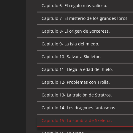
Capitulo 7-
Los másters del universo.
Capitulo 6-
El regalo más valioso.
Capitulo 8-
El corredor del tiempo.
Capitulo 7-
El misterio de los grandes lbros.
Capitulo 9-
La invasión de los dragones.
Capitulo 8-
El origen de Sorceress.
Capitulo 10-
Un amigo en aprietos.
Capitulo 9-
La isla del miedo.
Capitulo 11-
Las máscaras de poder.
Capitulo 10-
Salvar a Skeletor.
Capitulo 12-
El complot de Evil-Lyn.
Capitulo 11-
Llega la edad del hielo.
Capitulo 13-
De tal padre tal hija.
Capitulo 12-
Problemas con Trolla.
Capitulo 14-
El despertar del coloso.
Capitulo 13-
La traición de Stratros.
Capitulo 15-
Una diversión bestial.
Capitulo 14-
Los dragones fantasmas.
Capitulo 16-
El reinado del monstruo.
Capitulo 15-
La sombra de Skeletor.
Capitulo 17-
Daimar, el demonio.