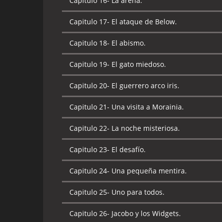
Capitulo 16-
La arena.
Capitulo 18-
Las criaturas del pantano.
Capitulo 17-
El ataque de Below.
Capitulo 19-
Buscando a He-man.
Capitulo 18-
El abismo.
Capitulo 20-
El alba del dragón.
Capitulo 19-
El gato miedoso.
Capitulo 21-
El primo real.
Capitulo 20-
El guerrero arco iris.
Capitulo 22-
La canción de Celice.
Capitulo 21-
Una visita a Morainia.
Capitulo 23-
El regreso del tío Orko.
Capitulo 22-
La noche misteriosa.
Capitulo 24-
El mago de la montaña rocal.
Capitulo 23-
El desafío.
Capitulo 25-
Semilla diabólica.
Capitulo 24-
Una pequeña mentira.
Capitulo 26-
Aventura en las tierras oscuras.
Capitulo 25-
Uno para todos.
Capitulo 27-
El tío favorito de Orko.
Capitulo 26-
Jacobo y los Widgets.