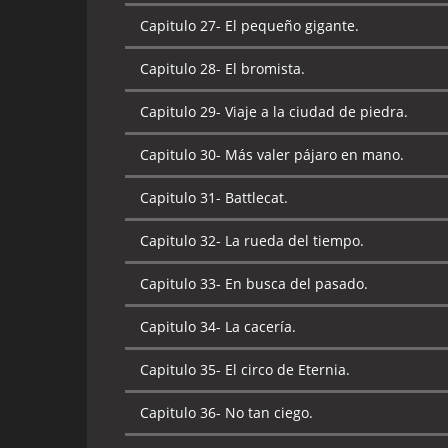
Capitulo 28-
La decepción.
Capitulo 27-
El pequeño gigante.
Capitulo 29-
El príncipe Adam y punto.
Capitulo 28-
El bromista.
Capitulo 30-
Una historia de dos ciudades.
Capitulo 29-
Viaje a la ciudad de piedra.
Capitulo 31-
Grayskull es invadido.
Capitulo 30-
Más valer pájaro en mano.
Capitulo 32-
La búsqueda.
Capitulo 31-
Battlecat.
Capitulo 33-
El niño de las estrellas.
Capitulo 32-
La rueda del tiempo.
Capitulo 34-
El regalo del Dragón.
Capitulo 33-
En busca del pasado.
Capitulo 35-
Despiertan los durmientes.
Capitulo 34-
La cacería.
Capitulo 36-
La búsqueda.
Capitulo 35-
El circo de Eternia.
Capitulo 37-
No es culpa mía.
Capitulo 36-
No tan ciego.
Capitulo 38-
El valle del poder.