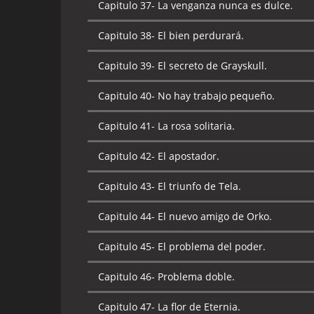
Capitulo 37-
La venganza nunca es dulce.
Capitulo 39-
Problema en Arcadia.
Capitulo 38-
El bien perdurará.
Capitulo 40-
La casa de Shokoti [I Parte].
Capitulo 39-
El secreto de Grayskull.
Capitulo 41-
La casa de Shokoti [II Parte].
Capitulo 40-
No hay trabajo pequeño.
Capitulo 42-
El doble filo de la espada.
Capitulo 41-
La rosa solitaria.
Capitulo 43-
El misterio de Man-E-Faces.
Capitulo 42-
El apostador.
Capitulo 44-
La región del hielo.
Capitulo 43-
El triunfo de Tela.
Capitulo 45-
Orko pierde su magia.
Capitulo 44-
El nuevo amigo de Orko.
Capitulo 46-
La oscuridad eterna.
Capitulo 45-
El problema del poder.
Capitulo 47-
Los guardianes de las ruinas de l
Capitulo 46-
Problema doble.
Capitulo 48-
El regreso del mal.
Capitulo 47-
La flor de Eternia.