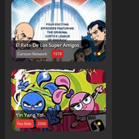
El Reto De Los Super Amigos
8
Cartoon Network
1978
Yin Yang Yo!
6
Fox Kids
2006