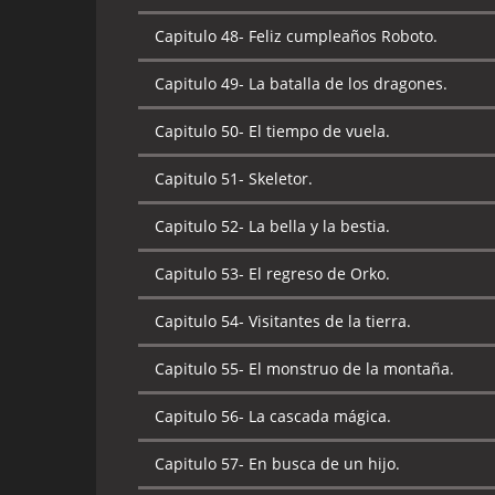
Capitulo 49-
El regreso del Gryphon.
Capitulo 48-
Feliz cumpleaños Roboto.
Capitulo 50-
El templo del sol.
Capitulo 49-
La batalla de los dragones.
Capitulo 51-
La ciudad bajo el mar.
Capitulo 50-
El tiempo de vuela.
Capitulo 52-
El juicio de Tela.
Capitulo 51-
Skeletor.
Capitulo 53-
El regreso de Dree Elle.
Capitulo 52-
La bella y la bestia.
Capitulo 54-
Plan de juego.
Capitulo 53-
El regreso de Orko.
Capitulo 55-
El regreso del espectador.
Capitulo 54-
Visitantes de la tierra.
Capitulo 56-
La búsqueda de la espada.
Capitulo 55-
El monstruo de la montaña.
Capitulo 57-
El castillo de los héroes.
Capitulo 56-
La cascada mágica.
Capitulo 58-
El verdadero Duque.
Capitulo 57-
En busca de un hijo.