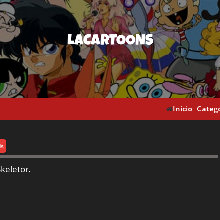
LACARTOONS
Inicio
Catego
ds
keletor.