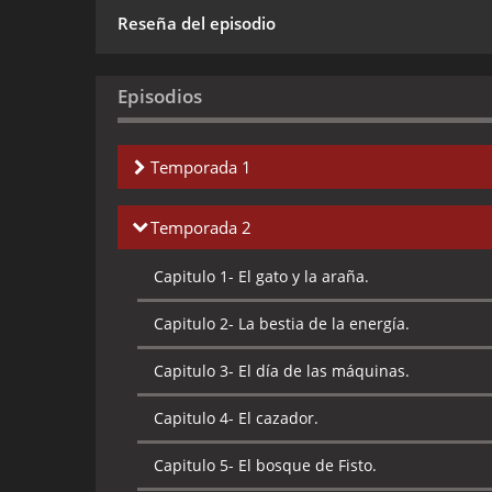
Reseña del episodio
Episodios
Temporada 1
Capitulo 1-
El rayo desaparecedor de diamant
Temporada 2
Capitulo 2-
El cometa cósmico.
Capitulo 1-
El gato y la araña.
Capitulo 3-
El gran símbolo de las formas.
Capitulo 2-
La bestia de la energía.
Capitulo 4-
Un acto de desaparición.
Capitulo 3-
El día de las máquinas.
Capitulo 5-
El demonio de Phantos.
Capitulo 4-
El cazador.
Capitulo 6-
La búsqueda de Teela.
Capitulo 5-
El bosque de Fisto.