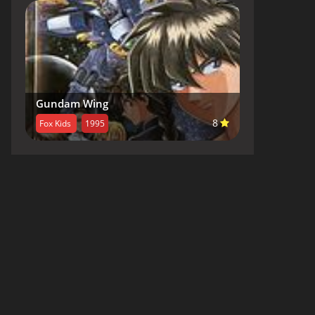
Gundam Wing
8
Fox Kids
1995