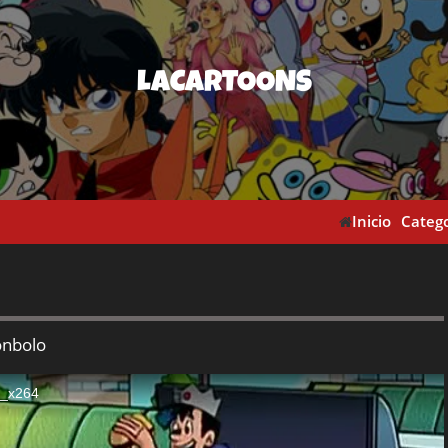
LACARTOONS
Inicio
Catego
onbolo