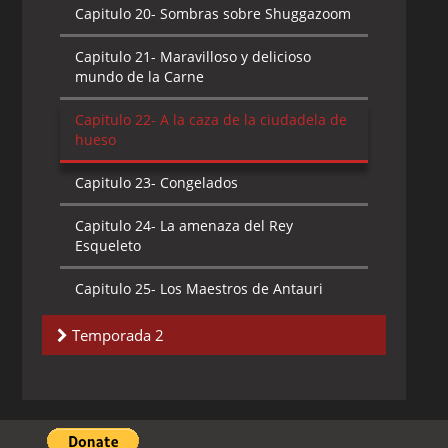
Capitulo 20-
Sombras sobre Shuggazoom
Capitulo 21-
Maravilloso y delicioso
mundo de la Carne
Capitulo 22-
A la caza de la ciudadela de
hueso
Capitulo 23-
Congelados
Capitulo 24-
La amenaza del Rey
Esqueleto
Capitulo 25-
Los Maestros de Antauri
Capitulo 26-
Yo, Chiro
Temporada 2
Capitulo 1-
Tierra Salvaje Parte I
Capitulo 2-
Tierra Salvaje Parte II