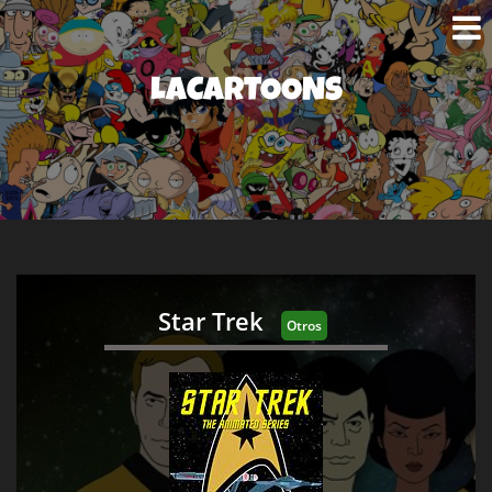
LACARTOONS
Star Trek
Otros