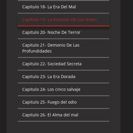
Capitulo 20-
Sombras sobre Shuggazoom
Capitulo 18-
La Era Del Mal
Capitulo 21-
Maravilloso y delicioso
Capitulo 19-
La Invasión De Los Vreen
mundo de la Carne
Capitulo 20-
Noche De Terror
Capitulo 22-
A la caza de la ciudadela de
hueso
Capitulo 21-
Demonio De Las
Profundidades
Capitulo 23-
Congelados
Capitulo 22-
Sociedad Secreta
Capitulo 24-
La amenaza del Rey
Esqueleto
Capitulo 23-
La Era Dorada
Capitulo 25-
Los Maestros de Antauri
Capitulo 24-
Los cinco salvaje
Capitulo 26-
Yo, Chiro
Capitulo 25-
Fuego del odio
Capitulo 26-
El Alma del mal