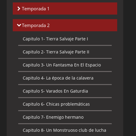
Temporada 1
Capitulo 1-
La amiga de Chiro
Temporada 2
Capitulo 2-
La profundidad del miedo
Capitulo 1-
Tierra Salvaje Parte I
Capitulo 3-
Planetoide Q
Capitulo 2-
Tierra Salvaje Parte II
Capitulo 4-
Amenaza magnética
Capitulo 3-
Un Fantasma En El Espacio
Capitulo 5-
Pozo de perdición
Capitulo 4-
La época de la calavera
Capitulo 6-
Los Jinetes del Sol
Capitulo 5-
Varados En Gaturdia
Capitulo 7-
El secreto del sexto Mono
Capitulo 6-
Chicas problemáticas
Capitulo 8-
Los señores se Soturix 7
Capitulo 7-
Enemigo hermano
Capitulo 9-
Voleitor
Capitulo 8-
Un Monstruoso club de lucha