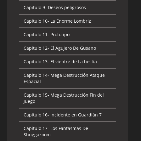
Capitulo 10-
Cosita
Capitulo 9-
Deseos peligrosos
Capitulo 11-
Nuevo mundo Mono
Capitulo 10-
La Enorme Lombriz
Capitulo 12-
Fortaleza escondida
Capitulo 11-
Prototipo
Capitulo 13-
El Rey Esqueleto
Capitulo 12-
El Agujero De Gusano
Capitulo 14-
Un Hombre Llamado Krinkle
Capitulo 13-
El vientre de La bestia
Capitulo 15-
Circo maligno
Capitulo 14-
Mega Destrucción Ataque
Espacial
Capitulo 16-
En las garras del mal
Capitulo 15-
Mega Destrucción Fin del
Capitulo 17-
Mundo de gigantes
Juego
Capitulo 18-
El regreso de los Jinetes del
Capitulo 16-
Incidente en Guardián 7
Sol
Capitulo 17-
Los Fantasmas De
Capitulo 19-
Chiro vs Chiro
Shuggazoom