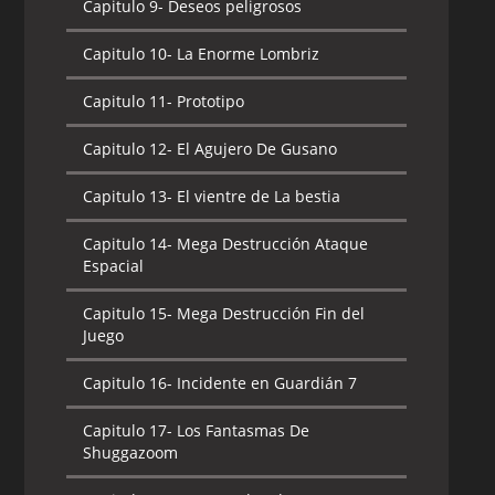
Capitulo 9-
Deseos peligrosos
Capitulo 11-
Nuevo mundo Mono
Capitulo 10-
La Enorme Lombriz
Capitulo 12-
Fortaleza escondida
Capitulo 11-
Prototipo
Capitulo 13-
El Rey Esqueleto
Capitulo 12-
El Agujero De Gusano
Capitulo 14-
Un Hombre Llamado Krinkle
Capitulo 13-
El vientre de La bestia
Capitulo 15-
Circo maligno
Capitulo 14-
Mega Destrucción Ataque
Espacial
Capitulo 16-
En las garras del mal
Capitulo 15-
Mega Destrucción Fin del
Capitulo 17-
Mundo de gigantes
Juego
Capitulo 18-
El regreso de los Jinetes del
Capitulo 16-
Incidente en Guardián 7
Sol
Capitulo 17-
Los Fantasmas De
Capitulo 19-
Chiro vs Chiro
Shuggazoom
Capitulo 20-
Sombras sobre Shuggazoom