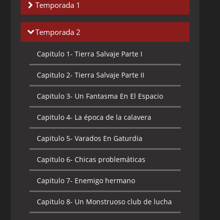
Temporada 1
Capitulo 1-
La amiga de Chiro
Temporada 2
Capitulo 2-
La profundidad del miedo
Capitulo 1-
Tierra Salvaje Parte I
Capitulo 3-
Planetoide Q
Capitulo 2-
Tierra Salvaje Parte II
Capitulo 4-
Amenaza magnética
Capitulo 3-
Un Fantasma En El Espacio
Capitulo 5-
Pozo de perdición
Capitulo 4-
La época de la calavera
Capitulo 6-
Los Jinetes del Sol
Capitulo 5-
Varados En Gaturdia
Capitulo 7-
El secreto del sexto Mono
Capitulo 6-
Chicas problemáticas
Capitulo 8-
Los señores se Soturix 7
Capitulo 7-
Enemigo hermano
Capitulo 9-
Voleitor
Capitulo 8-
Un Monstruoso club de lucha
Capitulo 10-
Cosita