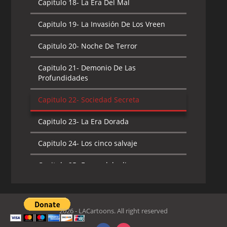
Capitulo 18-
La Era Del Mal
Capitulo 21-
Maravilloso y delicioso
Capitulo 19-
La Invasión De Los Vreen
mundo de la Carne
Capitulo 20-
Noche De Terror
Capitulo 22-
A la caza de la ciudadela de
hueso
Capitulo 21-
Demonio De Las
Profundidades
Capitulo 23-
Congelados
Capitulo 22-
Sociedad Secreta
Capitulo 24-
La amenaza del Rey
Esqueleto
Capitulo 23-
La Era Dorada
Capitulo 25-
Los Maestros de Antauri
Capitulo 24-
Los cinco salvaje
Capitulo 26-
Yo, Chiro
Capitulo 25-
Fuego del odio
Capitulo 26-
El Alma del mal
2026 - LACartoons. All right reserved