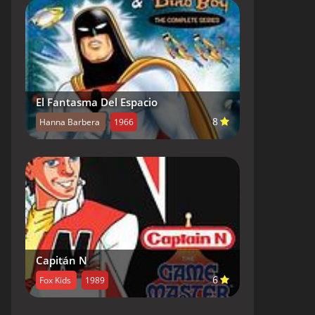
El Fantasma Del Espacio
8
Hanna Barbera
1966
Capitán N
6
Fox Kids
1989