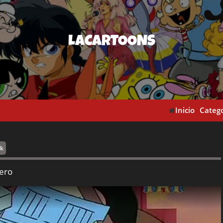
LACARTOONS
Inicio
Catego
rk
cero