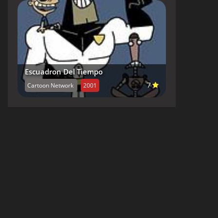
Escuadron Del Tiempo
7
Cartoon Network
2001