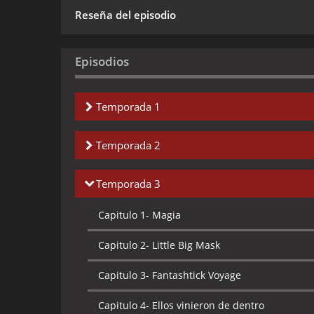
Reseña del episodio
Episodios
Temporada 1
Capitulo 1-
El Lado Más Verde de La Máscara 
Temporada 2
Capitulo 2-
El Lado Más Verde de La Máscara 
Capitulo 1-
Una comedia de las Eras
Temporada 3
Capitulo 3-
El Dúo Terrible
Capitulo 2-
Goin for the Green
Capitulo 1-
Magia
Capitulo 4-
Un Paseo Salvaje
Capitulo 3-
Vuelo como una pluma
Capitulo 2-
Little Big Mask
Capitulo 5-
La sombra de Skillit
Capitulo 4-
El bueno, el malo y el chico de pe
Capitulo 3-
Fantashtick Voyage
Capitulo 6-
La Máscara Gemela
Capitulo 5-
Malled
Capitulo 4-
Ellos vinieron de dentro