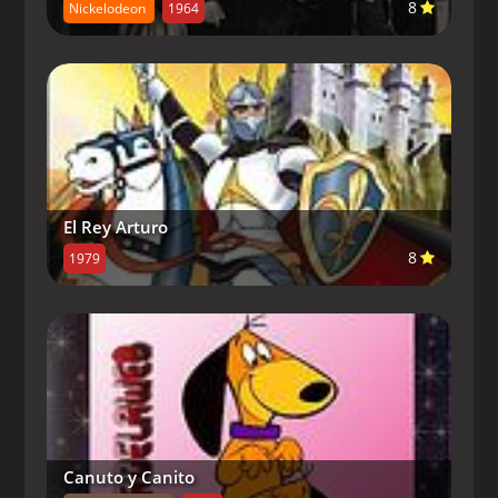
8
Nickelodeon
1964
Capitulo 9-
Legend of Skull Duggery
Capitulo 8-
Circus Daze
Capitulo 10-
Stolen on the River
Capitulo 9-
No Way to Treat a Lady
Capitulo 11-
Dances with Bulls
Capitulo 10-
Night of the Cowgoyle
Capitulo 12-
The Big Cow Wow
Capitulo 11-
Boom Town or Bust
Capitulo 13-
Another Fine Mesa
El Rey Arturo
Capitulo 12-
The Fastest Filly in the West
8
1979
Capitulo 13-
The Wild Wild Pest
Canuto y Canito