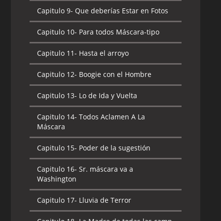
Capitulo 9-
Que deberías Estar en Fotos
Capitulo 10-
Máscara Marciana
Capitulo 10-
Para todos Máscara-tipo
Capitulo 11-
¡Voten por mí!
Capitulo 11-
Hasta el arroyo
Capitulo 12-
Perro Enlatado
Capitulo 12-
Boogie con el Hombre
Capitulo 13-
Noche de Halloween
Capitulo 13-
Lo de Ida y Vuelta
Capitulo 14-
Santa Máscara
Capitulo 14-
Todos Aclamen A La
Capitulo 15-
Personalidad Dividida
Máscara
Capitulo 15-
Poder de la sugestión
Capitulo 16-
Sr. máscara va a
Washington
Capitulo 17-
Lluvia de Terror