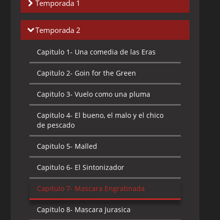
Temporada 1
Capitulo 1-
El Lado Más Verde de La
Temporada 2
Máscara Parte 1
Capitulo 1-
Una comedia de las Eras
Capitulo 2-
El Lado Más Verde de La
Máscara Parte 2
Capitulo 2-
Goin for the Green
Capitulo 3-
El Dúo Terrible
Capitulo 3-
Vuelo como una pluma
Capitulo 4-
Un Paseo Salvaje
Capitulo 4-
El bueno, el malo y el chico
de pescado
Capitulo 5-
La sombra de Skillit
Capitulo 5-
Malled
Capitulo 6-
La Máscara Gemela
Capitulo 6-
El Sintonizador
Capitulo 7-
Una Novia para Pretorius
Capitulo 7-
Mascara Engratinada
Capitulo 8-
Doble Reverso
Capitulo 8-
Mascara Jurasica
Capitulo 9-
Ipkissia Aguda