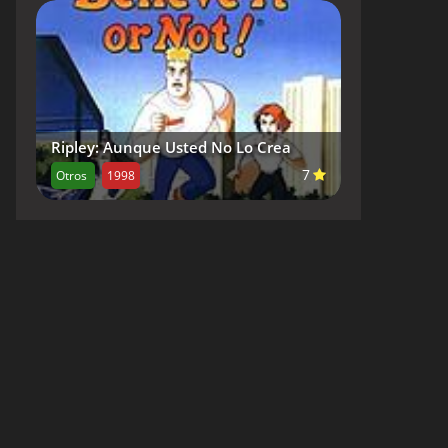
Ripley: Aunque Usted No Lo Crea
7
Otros
1998