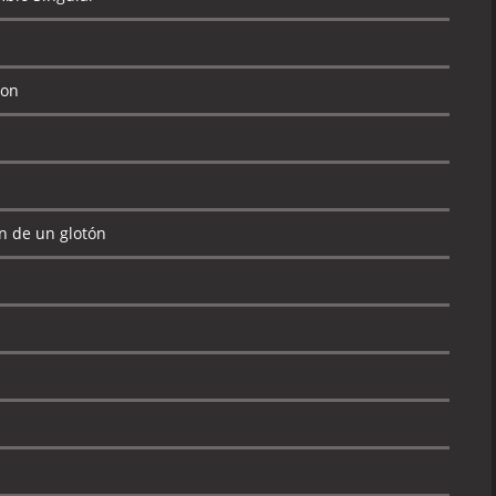
ton
n de un glotón