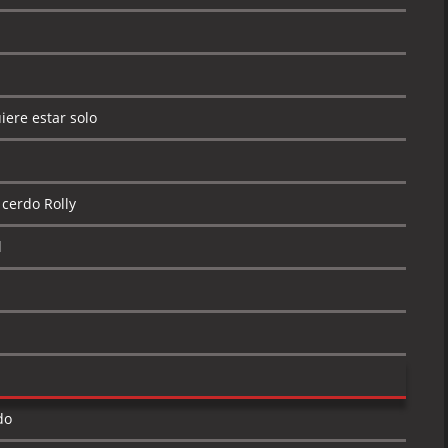
iere estar solo
 cerdo Rolly
l
do