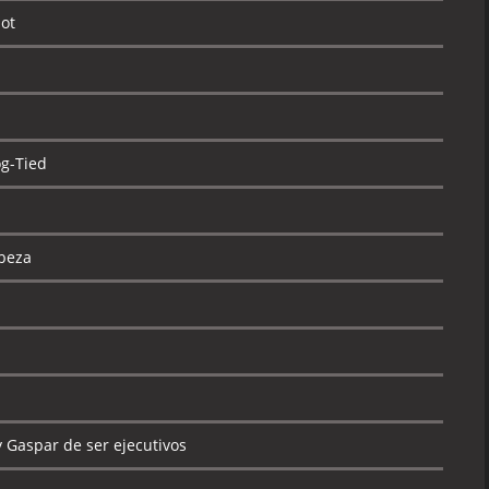
pot
g-Tied
beza
 Gaspar de ser ejecutivos