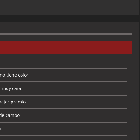
no tiene color
a muy cara
mejor premio
 de campo
o