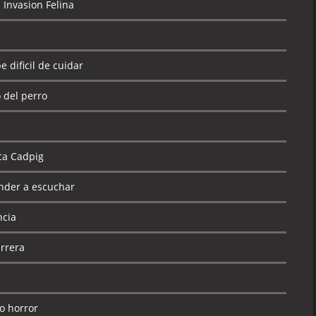
 Invasion Felina
 dificil de cuidar
o del perro
ica Cadpig
nder a escuchar
ncia
errera
so horror