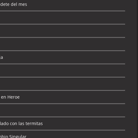
adete del mes
ja
e en Heroe
dado con las termitas
mbio Singular