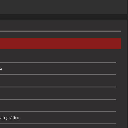
ía
atográfico