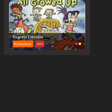
Rugrats Crecidos
6
Nickelodeon
2003