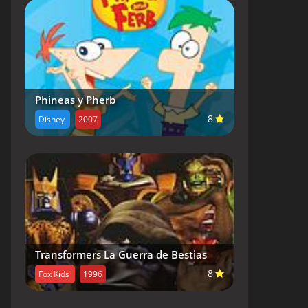
Phineas y Pherb
8
Disney
2007
Transformers La Guerra de Bestias
8
Fox Kids
1996