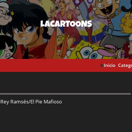
LACARTOONS
Inicio
Catego
l Rey Ramsés/El Pie Mafioso