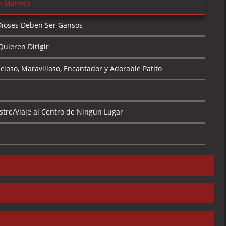
e Mafioso
Dioses Deben Ser Gansos
uieren Dirigir
ioso, Maravilloso, Encantador y Adorable Patito
stre/Viaje al Centro de Ningún Lugar
Randy el Robot
 la Gran Ciudad Apestosa
el Robot Coraje