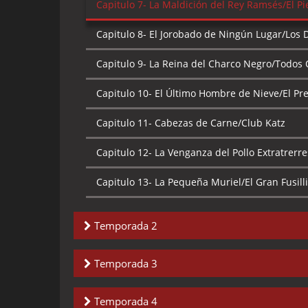
Capitulo 7-
La Maldición del Rey Ramsés/El Pi
Capitulo 8-
El Jorobado de Ningún Lugar/Los 
Capitulo 9-
La Reina del Charco Negro/Todos Q
Capitulo 10-
El Último Hombre de Nieve/El Prec
Capitulo 11-
Cabezas de Carne/Club Katz
Capitulo 12-
La Venganza del Pollo Extratrerre
Capitulo 13-
La Pequeña Muriel/El Gran Fusilli
Temporada 2
Capitulo 1-
El Árbol Mágico de Ningún Lugar/
Temporada 3
Capitulo 2-
La Maldición de Shirley/Coraje en
Capitulo 1-
La Doble de Muriel/Coraje Contra 
Temporada 4