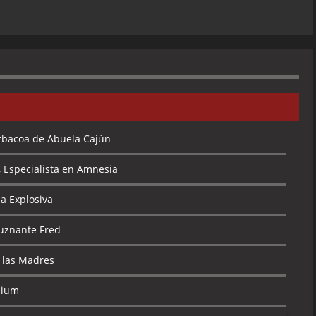
rbacoa de Abuela Cajún
 Especialista en Amnesia
a Explosiva
luznante Fred
 las Madres
dium