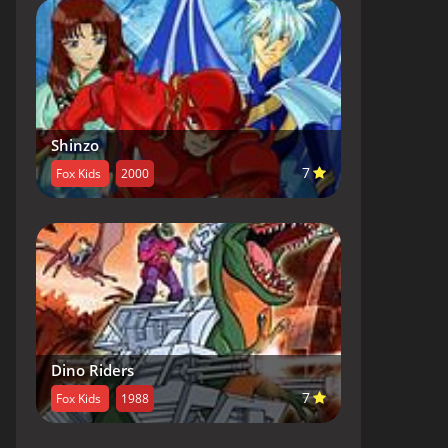
Shinzo
7
Fox Kids
2000
Dino Riders
7
Fox Kids
1988