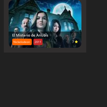
El Misterio de Anubis
7
Nickelodeon
2011