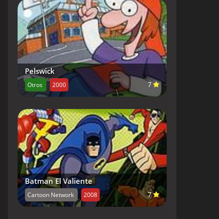
Pelswick
7
Otros
2000
Batman El Valiente
7
Cartoon Network
2008