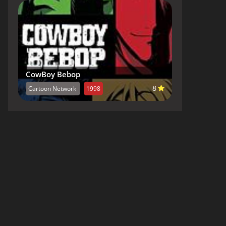
CowBoy Bebop
8
Cartoon Network
1998