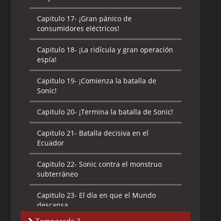
en los mares del Sur
Capitulo 17-
¡Gran pánico de
consumidores eléctricos!
Capitulo 17-
¡Knuckles! El puño de hierro
de la ira
Capitulo 18-
¡La ridícula y gran operación
espía!
Capitulo 18-
¡Gran duelo en la Sabana!
Capitulo 19-
¡Comienza la batalla de
Capitulo 19-
King Boom Boo, el fantasma
Sonic!
del viejo castillo
Capitulo 20-
¡Termina la batalla de Sonic!
Capitulo 20-
¡En marcha! Fortaleza Egg II
Capitulo 21-
Batalla decisiva en el
Capitulo 21-
¡Competencia de carreras!
Ecuador
Sonic contra Sam
Capitulo 22-
Sonic contra el monstruo
Capitulo 22-
Vacaciones de verano -
subterráneo
Chao, diarios de observación
Capitulo 23-
El día en que el Mundo
Capitulo 23-
¡Gran caos! Las 6
descansa
esmeraldas Caos