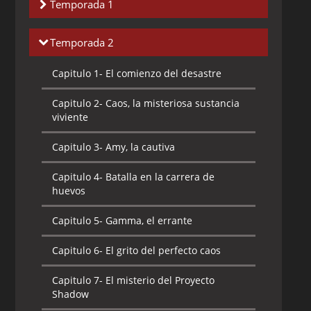
Temporada 1
Capitulo 1-
¡Llega el erizo súper sónico!
Temporada 2
Capitulo 2-
¡Infiltración! Área 99
Capitulo 1-
El comienzo del desastre
Capitulo 3-
La ambición del doctor
Capitulo 2-
Caos, la misteriosa sustancia
Eggman
viviente
Capitulo 4-
¡Dadnos la Esmeralda Caos!
Capitulo 3-
Amy, la cautiva
Capitulo 5-
¡Choque! Sonic contra
Capitulo 4-
Batalla en la carrera de
Knuckles
huevos
Capitulo 6-
¡Batalla feroz! La guerra
Capitulo 5-
Gamma, el errante
escolar
Capitulo 6-
El grito del perfecto caos
Capitulo 7-
¡Gran guerra de todos contra
todos! La fiesta en casa de Chris
Capitulo 7-
El misterio del Proyecto
Shadow
Capitulo 8-
¡Ataque de emergencia!