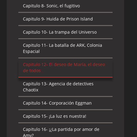
Tornado X
Capitulo 8-
Sonic, el fugitivo
Capitulo 9-
Amy en la playa
Capitulo 9-
Huida de Prison Island
Capitulo 10-
¡Enfrentamiento! El equipo
Capitulo 10-
La trampa del Universo
de béisbol de Sonic
Capitulo 11-
La batalla de ARK, Colonia
Capitulo 11-
Rouge, una hermosa y
Espacial
misteriosa ladrona
Capitulo 12-
El deseo de María, el deseo
Capitulo 12-
¡El ataque a la base de
de todos
Eggman!
Capitulo 13-
Agencia de detectives
Capitulo 13-
¡El ataque a la base de
Chaotix
Eggman! 2
Capitulo 14-
Corporación Eggman
Capitulo 14-
¡Buscad al héroe Sonic!
Capitulo 15-
¡La luz es nuestra!
Capitulo 15-
¡La redada de Eggfort, la
fortaleza aérea!
Capitulo 16-
¡¿La partida por amor de
Amy?
Capitulo 16-
¡Despierta! El barco hundido