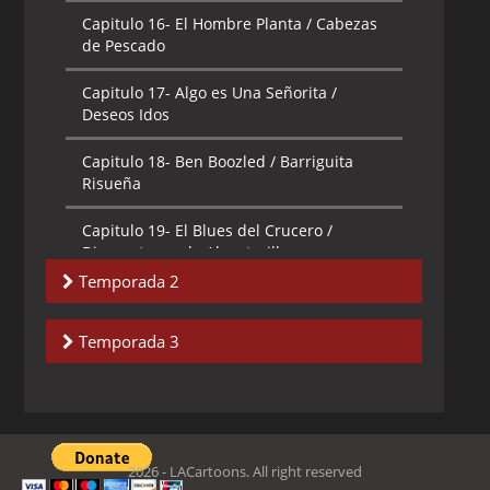
Capitulo 16-
El Hombre Planta / Cabezas
de Pescado
Capitulo 17-
Algo es Una Señorita /
Deseos Idos
Capitulo 18-
Ben Boozled / Barriguita
Risueña
Capitulo 19-
El Blues del Crucero /
Diamantes en la Alcantarilla
Temporada 2
Capitulo 20-
Mi Ángel Guardián Esta
Matándome / Querido Diario
Capitulo 1-
El genio en la botella / Tras
Temporada 3
La Cortina
Capitulo 1-
Cuidado Con lo Que Pescas /
Capitulo 2-
Cierrala / ¿Quien se
El Alcalde
aprovecha de quien?
Capitulo 2-
Quiero Creer / Se Necesita un
Capitulo 3-
El rey de la luna / Cien por
2026 - LACartoons. All right reserved
Mentiroso
censo