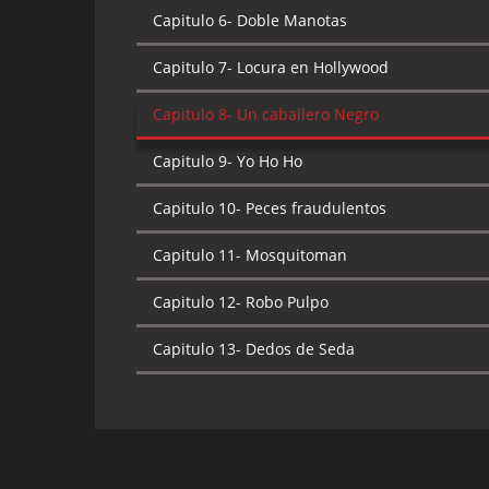
Capitulo 7-
Jefe Cocinero y Lavaplatos
Capitulo 6-
Doble Manotas
Capitulo 8-
Pulpo enamorado
Capitulo 7-
Locura en Hollywood
Capitulo 9-
Doble Problema
Capitulo 8-
Un caballero Negro
Capitulo 10-
Chico Resbaloso
Capitulo 9-
Yo Ho Ho
Capitulo 11-
El Botín y la Bestia
Capitulo 10-
Peces fraudulentos
Capitulo 12-
Haciendo el Payaso
Capitulo 11-
Mosquitoman
Capitulo 13-
Premio Sorpresa
Capitulo 12-
Robo Pulpo
Capitulo 13-
Dedos de Seda