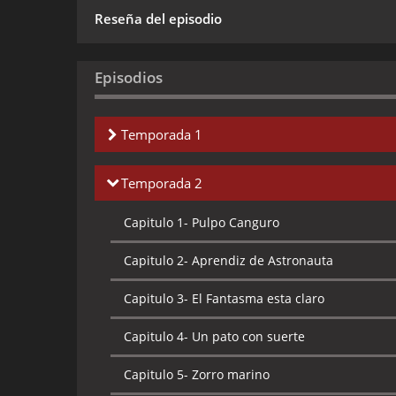
Reseña del episodio
Episodios
Temporada 1
Capitulo 1-
La Fuga de Manotas
Temporada 2
Capitulo 2-
El Negocio del Espectáculo
Capitulo 1-
Pulpo Canguro
Capitulo 3-
El Cambio
Capitulo 2-
Aprendiz de Astronauta
Capitulo 4-
Servicio Nervioso
Capitulo 3-
El Fantasma esta claro
Capitulo 5-
Occidente Já !
Capitulo 4-
Un pato con suerte
Capitulo 6-
El Pulpo Actor
Capitulo 5-
Zorro marino