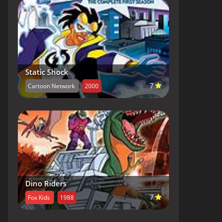
Static Shock
7
Cartoon Network
2000
Dino Riders
7
Fox Kids
1988