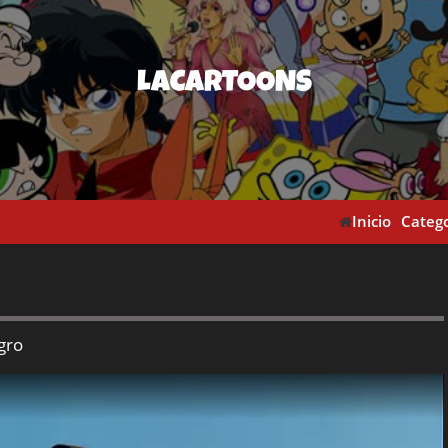
LACARTOONS
Inicio
Catego
gro