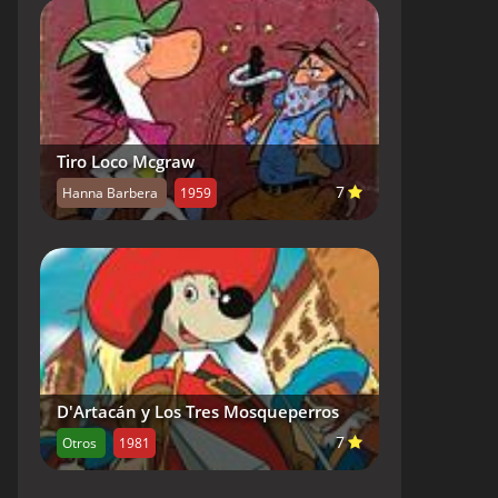
Tiro Loco Mcgraw
7
Hanna Barbera
1959
D'Artacán y Los Tres Mosqueperros
7
Otros
1981