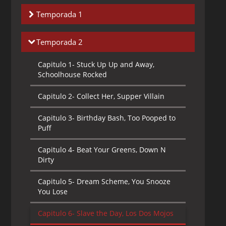
Temporada 1
Capitulo 1-
Monkey See Doggie Do,
Temporada 2
Mommy Fearest
Capitulo 1-
Stuck Up Up and Away,
Capitulo 2-
Insect Inside, Powerpuff Bluff
Schoolhouse Rocked
Capitulo 3-
Octi Evil, Geshundfight
Capitulo 2-
Collect Her, Supper Villain
Capitulo 4-
Buttercrush, Fuzzy Logic
Capitulo 3-
Birthday Bash, Too Pooped to
Puff
Capitulo 5-
Boogie Frights, Abracadaver
Capitulo 4-
Beat Your Greens, Down N
Capitulo 6-
Telephonies, Tough Love
Dirty
Capitulo 7-
Major Competition, Mr. Mojos
Capitulo 5-
Dream Scheme, You Snooze
Rising
You Lose
Capitulo 8-
Paste Makes Waste, Ice Sore
Capitulo 6-
Slave the Day, Los Dos Mojos