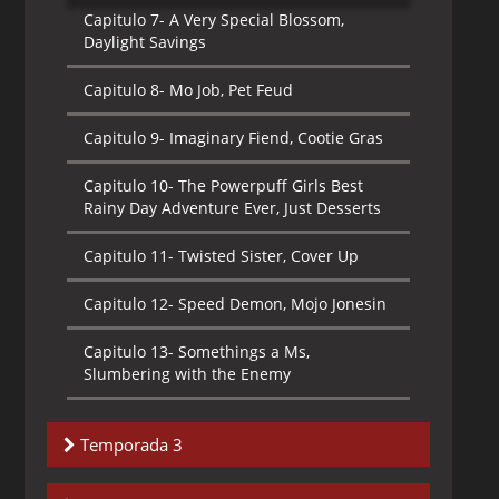
Capitulo 9-
Bubblevicious, The Bare Facts
Capitulo 7-
A Very Special Blossom,
Daylight Savings
Capitulo 10-
Cat Man Do, Impeach Fuzz
Capitulo 8-
Mo Job, Pet Feud
Capitulo 11-
Just Another Manic Mojo,
Mime for a Change
Capitulo 9-
Imaginary Fiend, Cootie Gras
Capitulo 12-
The Rowdy Ruff Boys
Capitulo 10-
The Powerpuff Girls Best
Rainy Day Adventure Ever, Just Desserts
Capitulo 13-
Uh Oh Dynamo
Capitulo 11-
Twisted Sister, Cover Up
Capitulo 12-
Speed Demon, Mojo Jonesin
Capitulo 13-
Somethings a Ms,
Slumbering with the Enemy
Temporada 3
Capitulo 1-
Fallen Arches, The Mane