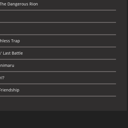
The Dangerous Rion
hless Trap
 Last Battle
 Onimaru
n!?
 Friendship