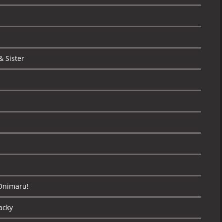
 Sister
s
Onimaru!
acky