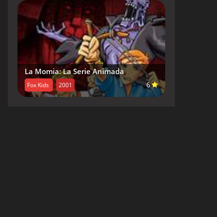
La Momia: La Serie Animada
6
Fox Kids
2001