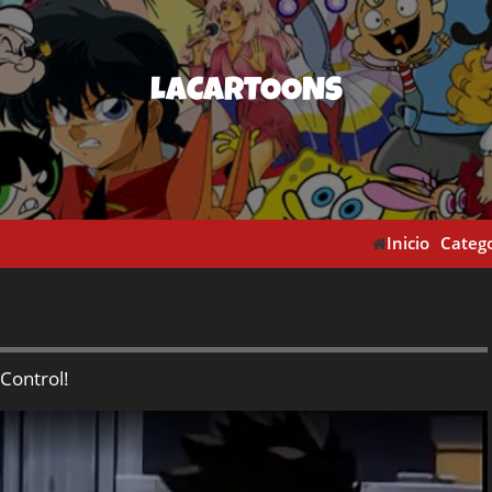
LACARTOONS
Inicio
Catego
Control!