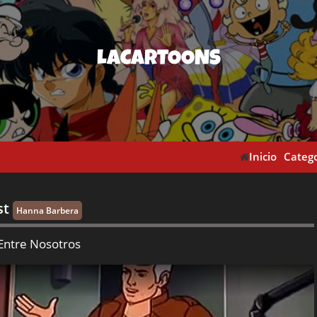
LACARTOONS
Inicio
Catego
st
Hanna Barbera
 Entre Nosotros