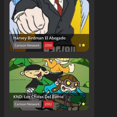
Harvey Birdman El Abogado
8
Cartoon Network
2000
KND: Los Chicos Del Barrio
7
Cartoon Network
2002