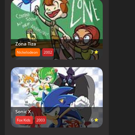
Zona Tiza
7
Nickelodeon
2002
Sonic X
6
Fox Kids
2003