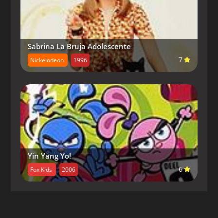
Capitulo 10-
Gasparin y sus Amigos 10
Capitulo 11-
Gasparin y sus Amigos 11
Sabrina La Bruja Adolescente
Capitulo 12-
Gasparin y sus Amigos 12
7
Nickelodeon
1996
Capitulo 13-
Gasparin y sus Amigos 13
Capitulo 14-
Gasparin y sus Amigos 14
Capitulo 15-
Gasparin y sus Amigos 15
Capitulo 16-
Gasparin y sus Amigos 16
Capitulo 17-
Gasparin y sus Amigos 17
Yin Yang Yo!
6
Fox Kids
2006
Capitulo 18-
Gasparin y sus Amigos 18
Capitulo 19-
Gasparin y sus Amigos 19
Capitulo 20-
Gasparin y sus Amigos 20