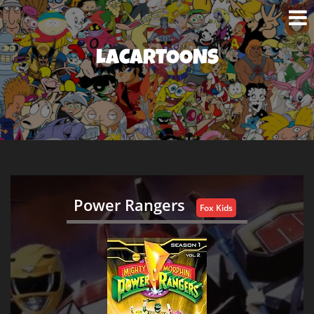
LACARTOONS
Power Rangers
Fox Kids