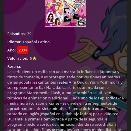
Episodios:
39
Idioma:
Español Latino
Año:
2004
Valoración:
6
Reseña:
La serie tiene un estilo con una marcada influencia japonesa y
tintes de comedia, y es protagonizada por versiones animadas
de las populares cantantes reales Ami Onuki, Yumi Yoshimura y
su representante Kaz Harada. La serie es animada con el
programa Macromedia Flash, aunque también se utilizan
técnicas de animación tradicional. Cada uno de los episodios -de
media hora (con comerciales)- se divide en tres segmentos de
aproximadamente siete minutos. El tema de introducción es
cantado en inglés (español en el doblaje latino) por el dúo real.
Durante la primera temporada y parte de la segunda, el
programa incluía cortos de animación donde se escuchaban
canciones del dúo. Estos personajes (versiones minimalistas de