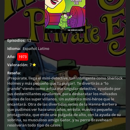
Episodios:
13
Idioma:
Español Latino
Año:
1973
Valoración:
7
Reseña:
¡Prepárate, llega el mini-detective, tan inteligente como Sherlock
Holmes y más pequeño que tu pulgar!. Te divertirás a “lo
grande” viendo como actúa ese singular detective, ayudado por
sus desternillantes ayudantes, para desbaratar los malvados
planes de los super villanos. Un auténtico mini-héroe que le
encantará. Otra de las divertidas series de la Hanna-Barbera
que pudimos ver hace unos años, en ésta, nuestro pequeño
protagonista, que mide una pulgada de alto, con la ayuda de su
sobrina, su musculoso amigo Gator, y su perro Braveheart
resolverán todo tipo de casos.