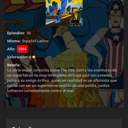
Episodios:
36
Idioma:
Español Latino
Año:
1994
Valoración:
8
Reseña:
La serie mejor conocida como The Tick, narra las aventuras de
un superhéroe no muy inteligente de traje azul con antenas,
junto a su amigo Arthur, quien en realidad es un oficinista que
sueña con ser un superhéroe vestido de una polilla, juntos
lucharan valientemente contra el mal.