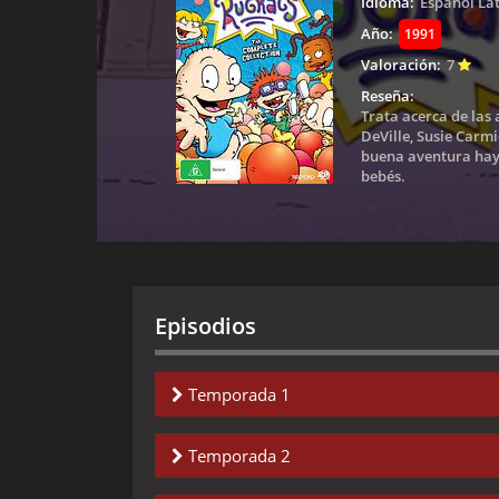
Idioma:
Español La
Año:
1991
Valoración:
7
Reseña:
Trata acerca de las 
DeVille, Susie Carm
buena aventura hay 
bebés.
Episodios
Temporada 1
Capitulo 1-
El Primer Cumpleaños de T
Temporada 2
Capitulo 2-
Aventura a la Barbacoa - Cam