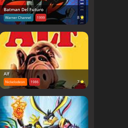
Batman Del Futuro
8
Warner Channel
1999
Alf
7
Nickelodeon
1986