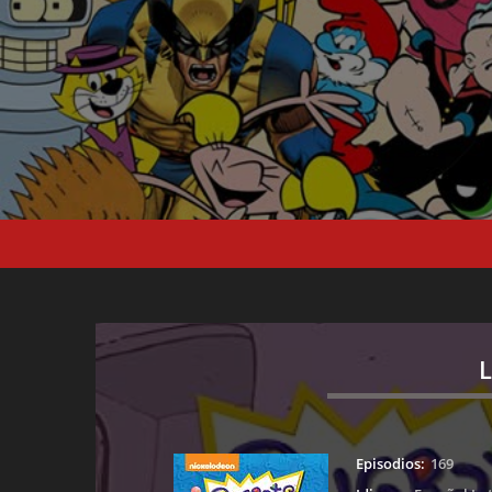
L
Episodios:
169