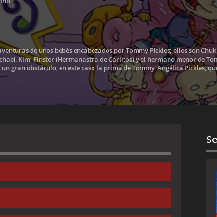
tino
aventuras de unos bebés encabezados por Tommy Pickles; ellos son Chukie Fi
ichael, Kimi Finster (Hermanastra de Carlitos) y el hermano menor de To
un gran obstáculo, en este caso la prima de Tommy, Angélica Pickles, qu
Se
ommy
arero hay un bebé en mi sopa