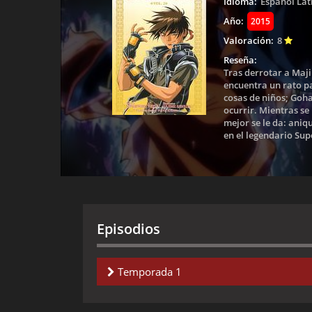
Idioma:
Español Lat
Año:
2015
Valoración:
8
Reseña:
Tras derrotar a Maji
encuentra un rato p
cosas de niños; Goha
ocurrir. Mientras se
mejor se le da: aniq
en el legendario Sup
Episodios
Temporada 1
Capitulo 1-
El Premio de la Paz mundial: 