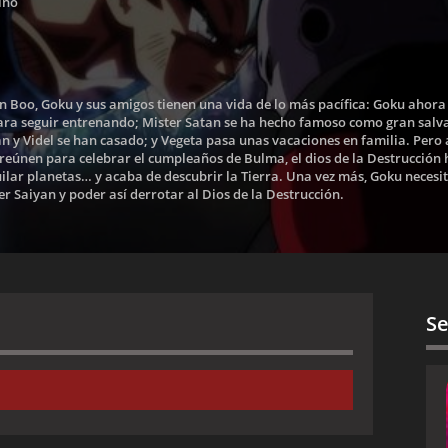
ino
n Boo, Goku y sus amigos tienen una vida de lo más pacífica: Goku ahora
ara seguir entrenando; Mister Satan se ha hecho famoso como gran salv
n y Videl se han casado; y Vegeta pasa unas vacaciones en familia. Pero
 reúnen para celebrar el cumpleaños de Bulma, el dios de la Destrucción 
uilar planetas… y acaba de descubrir la Tierra. Una vez más, Goku necesi
er Saiyan y poder así derrotar al Dios de la Destrucción.
Se
¿Quién recibirá los 100 millones de Zeni?