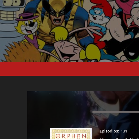
Episodios:
131