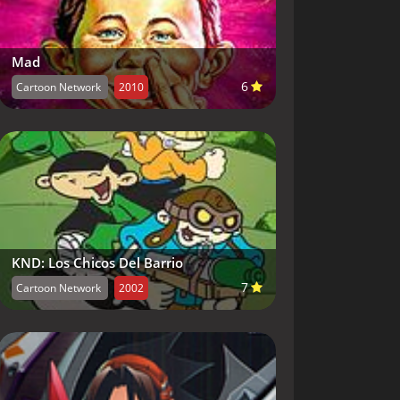
Mad
6
Cartoon Network
2010
KND: Los Chicos Del Barrio
7
Cartoon Network
2002